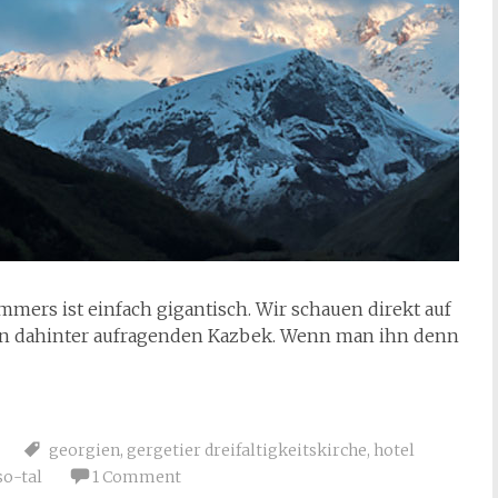
mers ist einfach gigantisch. Wir schauen direkt auf
 den dahinter aufragenden Kazbek. Wenn man ihn denn
georgien
,
gergetier dreifaltigkeitskirche
,
hotel
so-tal
1 Comment