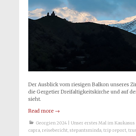
Der Ausblick vom riesigen Balkon unseres Zim
die Gergetier Dreifaltigkeitskirche und auf
sieht.
Read more
→
Georgien 2024 | Unser erstes Mal im Kaukasus
capra
,
reisebericht
,
stepantsminda
,
trip report
,
tru