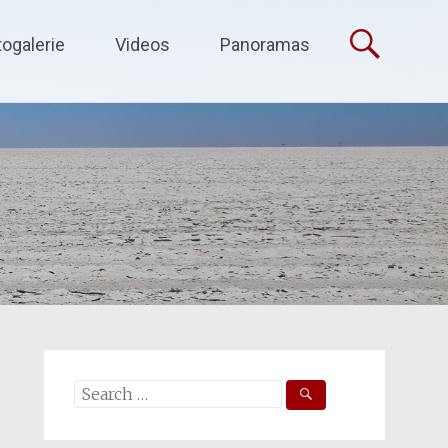
togalerie
Videos
Panoramas
Search
for: