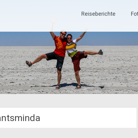
Reiseberichte
Fo
antsminda